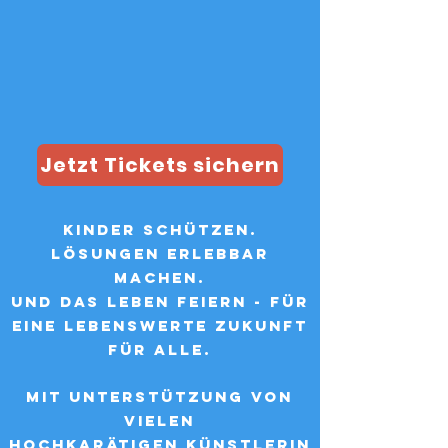
Jetzt Tickets sichern
Kinder schützen.
Lösungen erlebbar
machen.
Und das leben feiern - für
eine lebenswerte Zukunft
für alle.
Mit Unterstützung von
vielen
hochkarätigen
Künstle
R
in